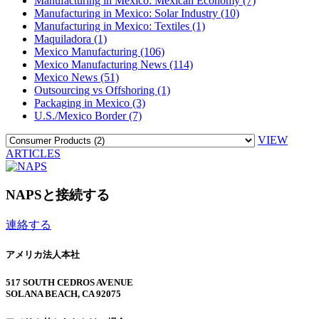
Manufacturing in Mexico: Mexican Economy (7)
Manufacturing in Mexico: Solar Industry (10)
Manufacturing in Mexico: Textiles (1)
Maquiladora (1)
Mexico Manufacturing (106)
Mexico Manufacturing News (114)
Mexico News (51)
Outsourcing vs Offshoring (1)
Packaging in Mexico (3)
U.S./Mexico Border (7)
VIEW
ARTICLES
NAPSと接続する
連絡する
アメリカ法人本社
517 SOUTH CEDROS AVENUE
SOLANA BEACH, CA 92075