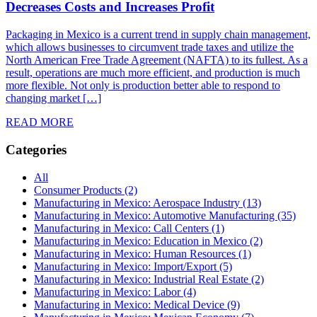
Decreases Costs and Increases Profit
Packaging in Mexico is a current trend in supply chain management,
which allows businesses to circumvent trade taxes and utilize the
North American Free Trade Agreement (NAFTA) to its fullest. As a
result, operations are much more efficient, and production is much
more flexible. Not only is production better able to respond to
changing market […]
READ MORE
Categories
All
Consumer Products (2)
Manufacturing in Mexico: Aerospace Industry (13)
Manufacturing in Mexico: Automotive Manufacturing (35)
Manufacturing in Mexico: Call Centers (1)
Manufacturing in Mexico: Education in Mexico (2)
Manufacturing in Mexico: Human Resources (1)
Manufacturing in Mexico: Import/Export (5)
Manufacturing in Mexico: Industrial Real Estate (2)
Manufacturing in Mexico: Labor (4)
Manufacturing in Mexico: Medical Device (9)