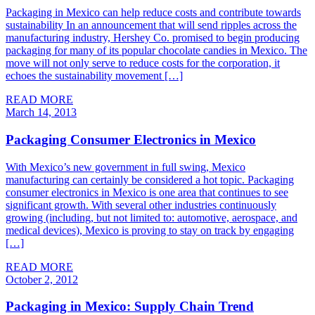
Packaging in Mexico can help reduce costs and contribute towards
sustainability In an announcement that will send ripples across the
manufacturing industry, Hershey Co. promised to begin producing
packaging for many of its popular chocolate candies in Mexico. The
move will not only serve to reduce costs for the corporation, it
echoes the sustainability movement […]
READ MORE
March 14, 2013
Packaging Consumer Electronics in Mexico
With Mexico’s new government in full swing, Mexico
manufacturing can certainly be considered a hot topic. Packaging
consumer electronics in Mexico is one area that continues to see
significant growth. With several other industries continuously
growing (including, but not limited to: automotive, aerospace, and
medical devices), Mexico is proving to stay on track by engaging
[…]
READ MORE
October 2, 2012
Packaging in Mexico: Supply Chain Trend