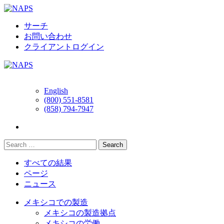
Skip
to
content
サーチ
お問い合わせ
クライアントログイン
English
(800) 551-8581
(858) 794-7947
すべての結果
ページ
ニュース
メキシコでの製造
メキシコの製造拠点
メキシコの労働