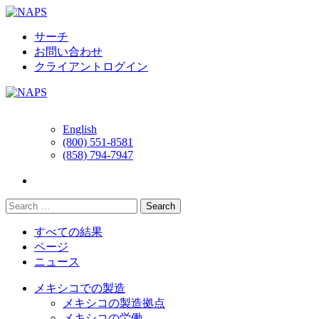
Skip
to
content
サーチ
お問い合わせ
クライアントログイン
English
(800) 551-8581
(858) 794-7947
すべての結果
ページ
ニュース
メキシコでの製造
メキシコの製造拠点
メキシコの労働