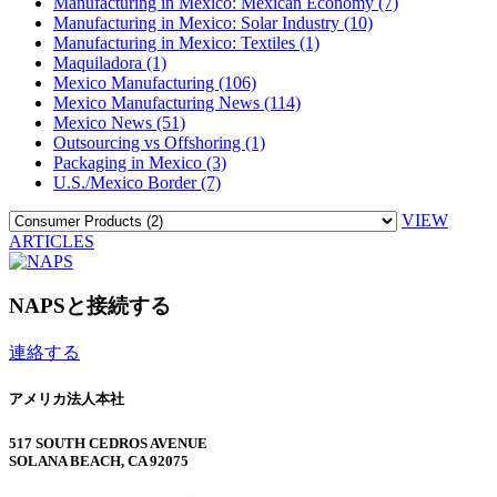
Manufacturing in Mexico: Mexican Economy (7)
Manufacturing in Mexico: Solar Industry (10)
Manufacturing in Mexico: Textiles (1)
Maquiladora (1)
Mexico Manufacturing (106)
Mexico Manufacturing News (114)
Mexico News (51)
Outsourcing vs Offshoring (1)
Packaging in Mexico (3)
U.S./Mexico Border (7)
VIEW
ARTICLES
NAPSと接続する
連絡する
アメリカ法人本社
517 SOUTH CEDROS AVENUE
SOLANA BEACH, CA 92075