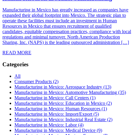
Manufacturing in Mexico has greatly increased as companies have
expanded their global footprint into Mexico. The strategic plan to
operate these facilities must include an investment in Human
Resources in Mexico that ensures recruitment of qualified
candidates, equitable compensation practices, compliance with local
regulations and minimal turnover. North American Production
Sharing, Inc. (NAPS) is the leading outsourced administration […]
READ MORE
Categories
All
Consumer Products (2)
Manufacturing in Mexico: Aerospace Industry (13)
Manufacturing in Mexico: Automotive Manufacturing (35)
Manufacturing in Mexico: Call Centers (1)
Manufacturing in Mexico: Education in Mexico (2)
Manufacturing in Mexico: Human Resources (1)
Manufacturing in Mexico: Import/Export (5)
Manufacturing in Mexico: Industrial Real Estate (2)
Manufacturing in Mexico: Labor (4)
Manufacturing in Mexico: Medical Device (9)